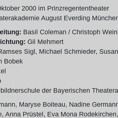
ktober 2000 im Prinzregententheater
aterakademie August Everding Münche
eitung:
Basil Coleman / Christoph Wein
ichtung:
Gil Mehmert
amses Sigl, Michael Schmieder, Susa
n Bobek
el
p
ildnerschule der Bayerischen Theater
mann, Maryse Boiteau, Nadine Germann,
e, Anna Prüstel, Eva Mona Rodekirchen