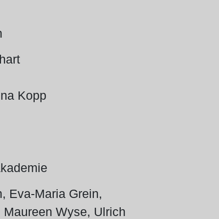
n
hart
nna Kopp
akademie
 Eva-Maria Grein,
, Maureen Wyse, Ulrich