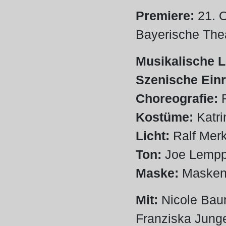
Premiere:
21. O
Bayerische The
Musikalische L
Szenische Einr
Choreografie:
R
Kostüme:
Katri
Licht:
Ralf Merk
Ton:
Joe Lemp
Maske:
Maskenb
Mit:
Nicole Bau
Franziska Jung