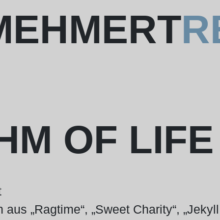
 MEHMERT
R
HM OF LIFE
t
n aus „Ragtime“, „Sweet Charity“, „Jekyl