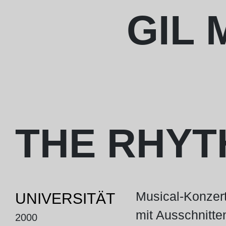
Skip
GIL
to
content
THE RHYT
Musical-Konzer
UNIVERSITÄT
mit Ausschnitte
2000