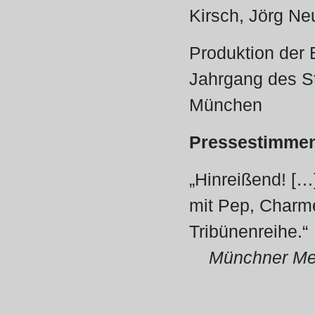
Kirsch, Jörg N
Produktion der 
Jahrgang des S
München
Pressestimme
„Hinreißend! […
mit Pep, Charme
Tribünenreihe.“
Münchner Me