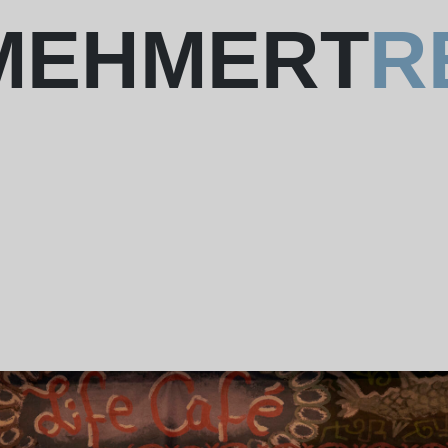
 MEHMERT
R