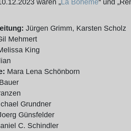
10.12.2023 waren „
La Bohème
“ und „Re
eitung:
Jürgen Grimm, Karsten Scholz
Gil Mehmert
Melissa King
lian
e:
Mara Lena Schönborn
 Bauer
Franzen
chael Grundner
Joerg Günsfelder
aniel C. Schindler