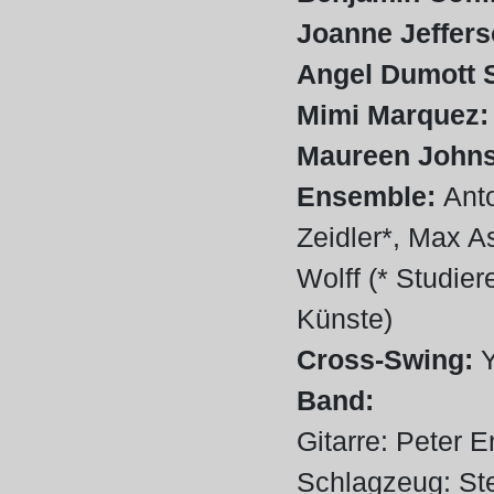
Joanne Jeffer
Angel Dumott 
Mimi Marquez
Maureen John
Ensemble:
Ant
Zeidler*, Max A
Wolff (* Studie
Künste)
Cross-Swing:
Band:
Gitarre: Peter 
Schlagzeug: St