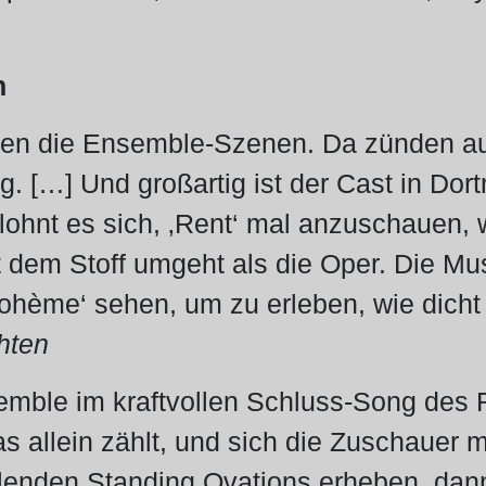
n
rken die Ensemble-Szenen. Da zünden au
g. […] Und großartig ist der Cast in Dor
ohnt es sich, ‚Rent‘ mal anzuschauen, w
 dem Stoff umgeht als die Oper. Die Mus
ohème‘ sehen, um zu erleben, wie dicht 
hten
mble im kraftvollen Schluss-Song des R
as allein zählt, und sich die Zuschauer 
llenden Standing Ovations erheben, d