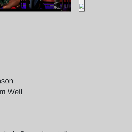
nson
im Weil