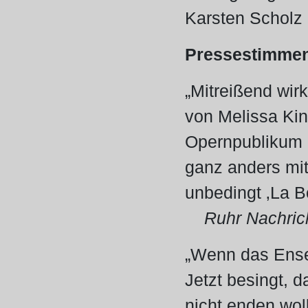
Karsten Scholz
Pressestimme
„Mitreißend wi
von Melissa Kin
Opernpublikum l
ganz anders mit
unbedingt ‚La B
Ruhr Nachric
„Wenn das Ense
Jetzt besingt, d
nicht enden wo