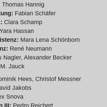
:
Thomas Hannig
tung:
Fabian Schäfer
:
Clara Schamp
Yara Hassan
istenz:
Mara Lena Schönborn
nz:
René Neumann
 Nagler, Alexander Becker
M. Jauck
minik Hees, Christof Messner
avid Jakobs
lex Snova
 III:
Pedro Reichert