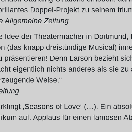
rillantes Doppel-Projekt zu seinem tri
Allgemeine Zeitung
e Idee der Theatermacher in Dortmund, P
n (das knapp dreistündige Musical) inne
 präsentieren! Denn Larson bezieht sich
ht eigentlich nichts anderes als sie zu 
rzeugende Weise.“
itung
klingt ‚Seasons of Love‘ (…). Ein abso
likum auf. Applaus für einen famosen A