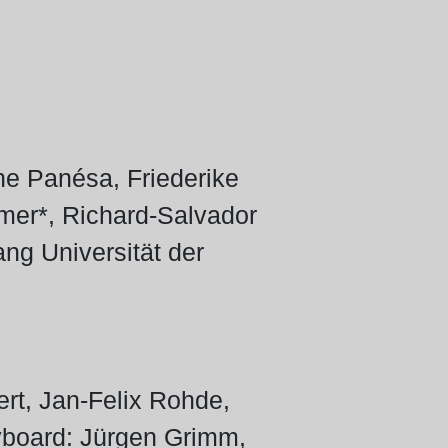
ne Panésa, Friederike
rmer*, Richard-Salvador
ng Universität der
ert, Jan-Felix Rohde,
yboard: Jürgen Grimm,