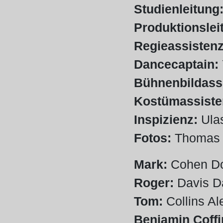
Studienleitung
Produktionslei
Regieassistenz
Dancecaptain:
Bühnenbildass
Kostümassiste
Inspizienz:
Ulas
Fotos:
Thomas 
Mark:
Cohen Do
Roger:
Davis D
Tom:
Collins A
Benjamin Coffin