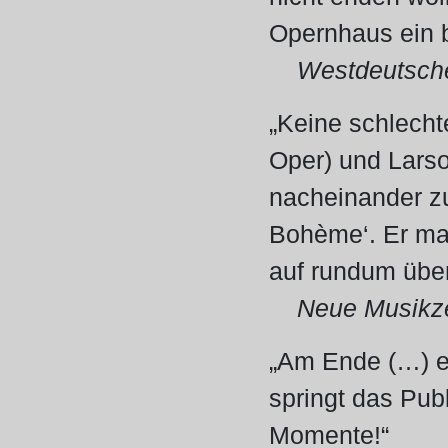
Opernhaus ein b
Westdeutsche 
„Keine schlecht
Oper) und Larso
nacheinander zu
Bohème‘. Er mac
auf rundum übe
Neue Musikze
„Am Ende (…) er
springt das Pub
Momente!“