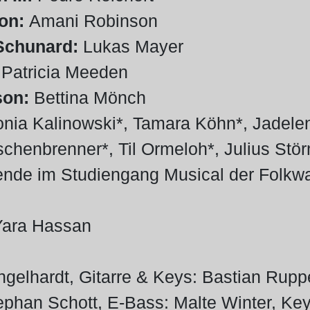
son:
Amani Robinson
Schunard:
Lukas Mayer
:
Patricia Meeden
son:
Bettina Mönch
onia Kalinowski*, Tamara Köhn*, Jadele
schenbrenner*, Til Ormeloh*, Julius Stö
rende im Studiengang Musical der Folkwa
Yara Hassan
Engelhardt, Gitarre & Keys: Bastian Rupp
ephan Schott, E-Bass: Malte Winter, Ke