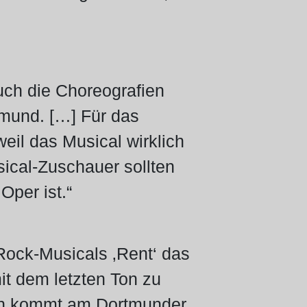
ch die Choreografien
tmund. […] Für das
eil das Musical wirklich
ical-Zuschauer sollten
Oper ist.“
ock-Musicals ‚Rent‘ das
mit dem letzten Ton zu
ann kommt am Dortmunder