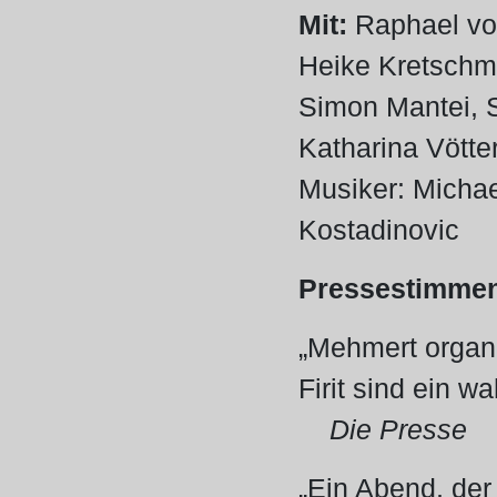
Mit:
Raphael von
Heike Kretschme
Simon Mantei, 
Katharina Vötte
Musiker: Michae
Kostadinovic
Pressestimme
„Mehmert organi
Firit sind ein w
Die Presse
„Ein Abend, der