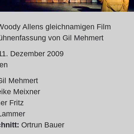
oody Allens gleichnamigen Film
ühnenfassung von Gil Mehmert
11. Dezember 2009
ien
il Mehmert
ike Meixner
r Fritz
 Lammer
nitt:
Ortrun Bauer