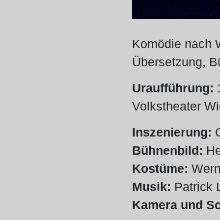
Komödie nach W
Übersetzung, B
Uraufführung:
Volkstheater W
Inszenierung:
G
Bühnenbild:
He
Kostüme:
Werne
Musik:
Patrick
Kamera und Sch