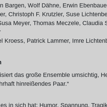
 Bargen, Wolf Dähne, Erwin Ebenbauer, Ti
r, Christoph F. Krutzler, Suse Lichtenb
Susa Meyer, Thomas Meczele, Claudia Sa
r
l Kroess, Patrick Lammer, Imre Lichten
n
siert das große Ensemble umsichtig, He
ahrhaft hinreißendes Paar.“
 es in sich hat: Humor, Spannung, Tragi