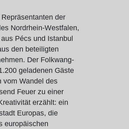
 Repräsentanten der
es Nordrhein-Westfalen,
 aus Pécs und Istanbul
us den beteiligten
z nehmen. Der Folkwang-
e 1.200 geladenen Gäste
ern vom Wandel des
usend Feuer zu einer
eativität erzählt: ein
stadt Europas, die
es europäischen