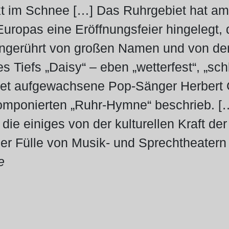
kt im Schnee […] Das Ruhrgebiet hat am
uropas eine Eröffnungsfeier hingelegt, 
ungerührt von großen Namen und von de
Tiefs „Daisy“ – eben „wetterfest“, „schli
iet aufgewachsene Pop-Sänger Herbert G
omponierten „Ruhr-Hymne“ beschrieb. […
die einiges von der kulturellen Kraft de
r Fülle von Musik- und Sprechtheatern 
e