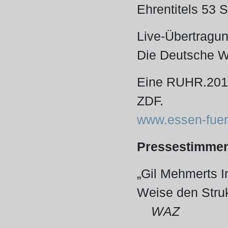
Ehrentitels 53 
Live-Übertragu
Die Deutsche We
Eine RUHR.2010-
ZDF.
www.essen-fuer
Pressestimme
„Gil Mehmerts I
Weise den Struk
WAZ