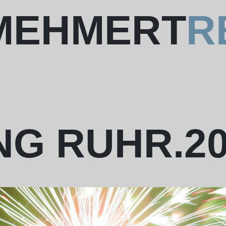
 MEHMERT
R
G RUHR.20