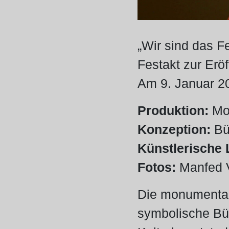
„Wir sind das F
Festakt zur Erö
Am 9. Januar 2
Produktion:
Mor
Konzeption:
Bü
Künstlerische 
Fotos:
Manfed V
Die monumentale
symbolische Büh