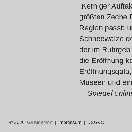
„Kerniger Aufta
größten Zeche E
Region passt: 
Schneewalze des 
der im Ruhrgeb
die Eröffnung k
Eröffnungsgala, 
Museen und eine
Spiegel onlin
© 2026
Gil Mehmert
|
Impressum
|
DSGVO